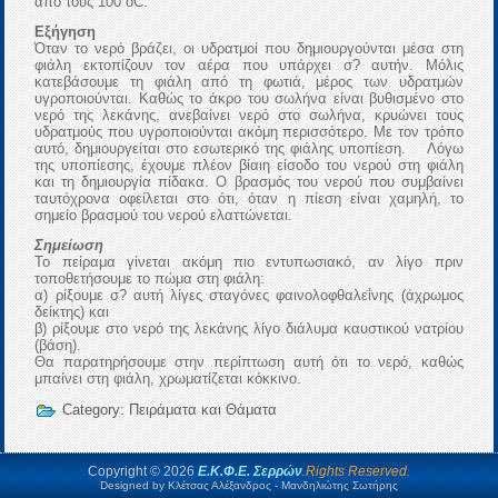
από τους 100 οC.
Εξήγηση
Όταν το νερό βράζει, οι υδρατμοί που δημιουργούνται μέσα στη
φιάλη εκτοπίζουν τον αέρα που υπάρχει σ? αυτήν. Μόλις
κατεβάσουμε τη φιάλη από τη φωτιά, μέρος των υδρατμών
υγροποιούνται. Καθώς το άκρο του σωλήνα είναι βυθισμένο στο
νερό της λεκάνης, ανεβαίνει νερό στο σωλήνα, κρυώνει τους
υδρατμούς που υγροποιούνται ακόμη περισσότερο. Με τον τρόπο
αυτό, δημιουργείται στο εσωτερικό της φιάλης υποπίεση. Λόγω
της υποπίεσης, έχουμε πλέον βίαιη είσοδο του νερού στη φιάλη
και τη δημιουργία πίδακα. Ο βρασμός του νερού που συμβαίνει
ταυτόχρονα οφείλεται στο ότι, όταν η πίεση είναι χαμηλή, το
σημείο βρασμού του νερού ελαττώνεται.
Σημείωση
Το πείραμα γίνεται ακόμη πιο εντυπωσιακό, αν λίγο πριν
τοποθετήσουμε το πώμα στη φιάλη:
α) ρίξουμε σ? αυτή λίγες σταγόνες φαινολοφθαλεΐνης (άχρωμος
δείκτης) και
β) ρίξουμε στο νερό της λεκάνης λίγο διάλυμα καυστικού νατρίου
(βάση).
Θα παρατηρήσουμε στην περίπτωση αυτή ότι το νερό, καθώς
μπαίνει στη φιάλη, χρωματίζεται κόκκινο.
Category:
Πειράματα και Θάματα
Copyright © 2026
Ε.Κ.Φ.Ε. Σερρών
.Rights Reserved.
Designed by Κλέτσας Αλέξανδρος - Μανδηλιώτης Σωτήρης