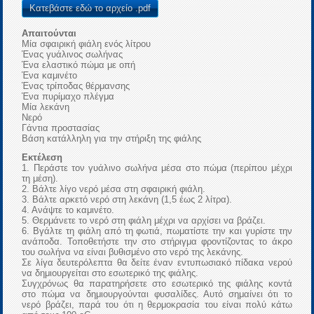
Κατεβάστε εδώ το αρχείο .pdf
Απαιτούνται
Μία σφαιρική φιάλη ενός λίτρου
Ένας γυάλινος σωλήνας
Ένα ελαστικό πώμα με οπή
Ένα καμινέτο
Ένας τρίποδας θέρμανσης
Ένα πυρίμαχο πλέγμα
Μία λεκάνη
Νερό
Γάντια προστασίας
Βάση κατάλληλη για την στήριξη της φιάλης
Εκτέλεση
1. Περάστε τον γυάλινο σωλήνα μέσα στο πώμα (περίπου μέχρι
τη μέση).
2. Βάλτε λίγο νερό μέσα στη σφαιρική φιάλη.
3. Βάλτε αρκετό νερό στη λεκάνη (1,5 έως 2 λίτρα).
4. Ανάψτε το καμινέτο.
5. Θερμάνετε το νερό στη φιάλη μέχρι να αρχίσει να βράζει.
6. Βγάλτε τη φιάλη από τη φωτιά, πωματίστε την και γυρίστε την
ανάποδα. Τοποθετήστε την στο στήριγμα φροντίζοντας το άκρο
του σωλήνα να είναι βυθισμένο στο νερό της λεκάνης.
Σε λίγα δευτερόλεπτα θα δείτε έναν εντυπωσιακό πίδακα νερού
να δημιουργείται στο εσωτερικό της φιάλης.
Συγχρόνως θα παρατηρήσετε στο εσωτερικό της φιάλης κοντά
στο πώμα να δημιουργούνται φυσαλίδες. Αυτό σημαίνει ότι το
νερό βράζει, παρά του ότι η θερμοκρασία του είναι πολύ κάτω