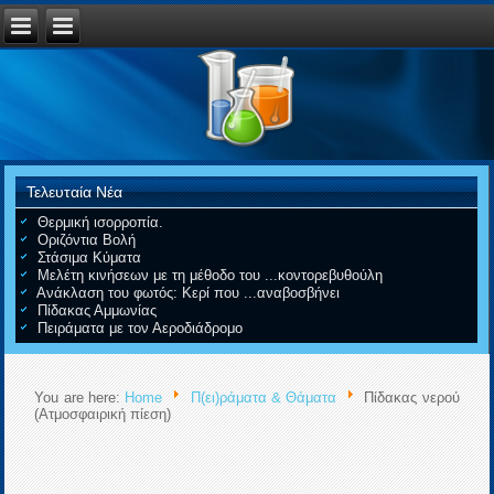
Τελευταία Νέα
Θερμική ισορροπία.
Οριζόντια Βολή
Στάσιμα Κύματα
Μελέτη κινήσεων με τη μέθοδο του ...κοντορεβυθούλη
Ανάκλαση του φωτός: Κερί που ...αναβοσβήνει
Πίδακας Αμμωνίας
Πειράματα με τον Αεροδιάδρομο
You are here:
Home
Π(ει)ράματα & Θάματα
Πίδακας νερού
(Ατμοσφαιρική πίεση)