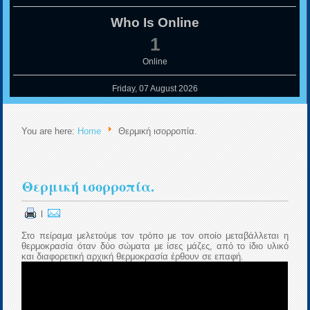
Who Is Online
1
Online
Friday, 07 August 2026
You are here:
Home
Θερμική ισορροπία.
Θερμική ισορροπία.
|
Στο πείραμα μελετούμε τον τρόπο με τον οποίο μεταβάλλεται η
θερμοκρασία όταν δύο σώματα με ίσες μάζες, από το ίδιο υλικό
και διαφορετική αρχική θερμοκρασία έρθουν σε επαφή.