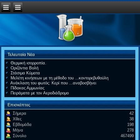
Τελευταία Νέα
Θερμική ισορροπία.
Οριζόντια Βολή
Στάσιμα Κύματα
Μελέτη κινήσεων με τη μέθοδο του ...κοντορεβυθούλη
Ανάκλαση του φωτός: Κερί που ...αναβοσβήνει
Πίδακας Αμμωνίας
Πειράματα με τον Αεροδιάδρομο
Επισκέπτες
Σήμερα
42
Χθες
38
Εβδομάδα
198
Μήνα
278
Σύνολο
467499