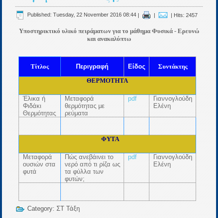
Published: Tuesday, 22 November 2016 08:44
|
|
| Hits: 2457
Υποστηρικτικό υλικό πειράματων για το μάθημα Φυσικά - Ερευνώ
και ανακαλύπτω
Τίτλος
Περιγραφή
Είδος
Συντάκτης
ΘΕΡΜΟΤΗΤΑ
Έλικα ή
Μεταφορά
pdf
Γιαννογλούδη
Φιδάκι
θερμότητας με
Ελένη
Θερμότητας
ρεύματα
ΦΥΤΑ
Μεταφορά
Πώς ανεβάινει το
pdf
Γιαννογλούδη
ουσιών στα
νερό από τι ρίζα ως
Ελένη
φυτά
τα φύλλα των
φυτών;
Category:
ΣΤ Τάξη