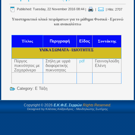
Published: Tuesday, 22 November 2016 08:44
|
|
| Hits: 2707
Υποστηρικτικό υλικό πειράματων για το μάθημα Φυσικά - Ερευνώ
και ανακαλύπτω
Τίτλος
Περιγραφή
Είδος
Συντάκτης
ΥΛΙΚΑ ΣΩΜΑΤΑ - ΙΔΙΟΤΗΤΕΣ
Πύργος
Στήλη με υρρά
pdf
Γιαννογλούδη
πυκνότητας με
διαφορετικής
Ελένη
Ζαχαρόνερο
πυκνοτητας
Category:
Ε Τάξη
Copyright © 2026
Ε.Κ.Φ.Ε. Σερρών
.Rights Reserved.
Designed by Κλέτσας Αλέξανδρος - Μανδηλιώτης Σωτήρης