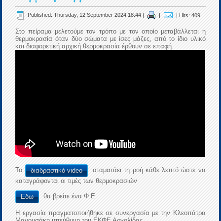
Published: Thursday, 12 September 2024 18:44
|
|
| Hits: 409
Στο πείραμα μελετούμε τον τρόπο με τον οποίο μεταβάλλεται η
θερμοκρασία όταν δύο σώματα με ίσες μάζες, από το ίδιο υλικό
και διαφορετική αρχική θερμοκρασία έρθουν σε επαφή.
Το
σταματάει τη ροή κάθε λεπτό ώστε να
διαδραστικό video
καταγράφονται οι τιμές των θερμοκρασιών
θα βρείτε ένα Φ.Ε.
Εδω
Η εργασία πραγματοποιήθηκε σε συνεργασία με την Κλεοπάτρα
Μανουσάκη υπεύθυνη του ΕΚΦΕ Αργολίδας