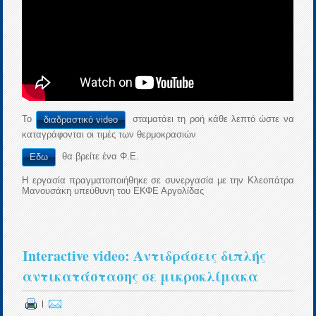
Το
σταματάει τη ροή κάθε λεπτό ώστε να
διαδραστικό video
καταγράφονται οι τιμές των θερμοκρασιών
θα βρείτε ένα Φ.Ε.
Εδω
Η εργασία πραγματοποιήθηκε σε συνεργασία με την Κλεοπάτρα
Μανουσάκη υπεύθυνη του ΕΚΦΕ Αργολίδας
Interactive video: Αντιδράσεις διπλής
αντικατάστασης σε μικροκλίμακα
|