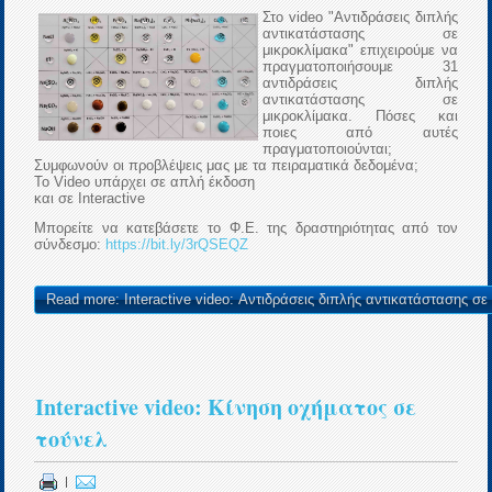
Στο video "Αντιδράσεις διπλής
αντικατάστασης σε
μικροκλίμακα" επιχειρούμε να
πραγματοποιήσουμε 31
αντιδράσεις διπλής
αντικατάστασης σε
μικροκλίμακα. Πόσες και
ποιες από αυτές
πραγματοποιούνται;
Συμφωνούν οι προβλέψεις μας με τα πειραματικά δεδομένα;
To Video υπάρχει σε απλή έκδοση
και σε Interactive
Μπορείτε να κατεβάσετε το Φ.Ε. της δραστηριότητας από τον
σύνδεσμο:
https://bit.ly/3rQSEQZ
Read more: Interactive video: Αντιδράσεις διπλής αντικατάστασης σε
Interactive video: Κίνηση οχήματος σε
τούνελ
|