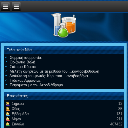
Τελευταία Νέα
Θερμική ισορροπία.
Οριζόντια Βολή
Στάσιμα Κύματα
Μελέτη κινήσεων με τη μέθοδο του ...κοντορεβυθούλη
Ανάκλαση του φωτός: Κερί που ...αναβοσβήνει
Πίδακας Αμμωνίας
Πειράματα με τον Αεροδιάδρομο
Επισκέπτες
Σήμερα
13
Χθες
35
Εβδομάδα
131
Μήνα
211
Σύνολο
467432