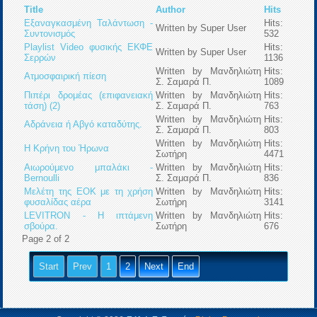
Title
Author
Hits
Εξαναγκασμένη Ταλάντωση -
Hits:
Written by Super User
Συντονισμός
532
Playlist Video φυσικής ΕΚΦΕ
Hits:
Written by Super User
Σερρών
1136
Written by Μανδηλιώτη
Hits:
Ατμοσφαιρική πίεση
Σ. Σαμαρά Π.
1089
Πιπέρι δρομέας (επιφανειακή
Written by Μανδηλιώτη
Hits:
τάση) (2)
Σ. Σαμαρά Π.
763
Written by Μανδηλιώτη
Hits:
Αδράνεια ή Αβγό καταδύτης.
Σ. Σαμαρά Π.
803
Written by Μανδηλιώτη
Hits:
Η Κρήνη του Ήρωνα
Σωτήρη
4471
Αιωρούμενο μπαλάκι -
Written by Μανδηλιώτη
Hits:
Bernoulli
Σ. Σαμαρά Π.
836
Μελέτη της ΕΟΚ με τη χρήση
Written by Μανδηλιώτη
Hits:
φυσαλίδας αέρα
Σωτήρη
3141
LEVITRON - Η ιπτάμενη
Written by Μανδηλιώτη
Hits:
σβούρα.
Σωτήρη
676
Page 2 of 2
Start
Prev
1
2
Next
End